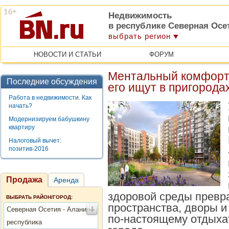
Недвижимость
в республике Северная Осе
выбрать регион
НОВОСТИ И СТАТЬИ
ФОРУМ
Ментальный комфорт
Последние обсуждения
его ищут в пригорода
Работа в недвижимости. Как
начать?
Модернизируем бабушкину
квартиру
Налоговый вычет:
позитив-2016
Продажа
Аренда
здоровой среды превр
ВЫБРАТЬ РАЙОН/ГОРОД:
пространства, дворы и
Северная Осетия - Алания
по-настоящему отдыхат
республика