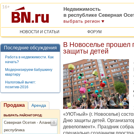
Недвижимость
в республике Северная Осе
выбрать регион
НОВОСТИ И СТАТЬИ
ФОРУМ
В Новоселье прошел 
Последние обсуждения
защиты детей
Работа в недвижимости. Как
начать?
Модернизируем бабушкину
квартиру
Налоговый вычет:
позитив-2016
Продажа
Аренда
«УЮТный» (г. Новоселье) сост
ВЫБРАТЬ РАЙОН/ГОРОД:
Дню защиты детей. Организа
Северная Осетия - Алания
девелопмент». Праздник собра
республика
специально созданном простран