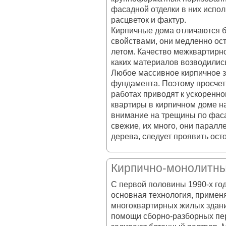
фасадной отделки в них испол
расцветок и фактур.
Кирпичные дома отличаются 
свойствами, они медленно ос
летом. Качество межквартирно
каких материалов возводились
Любое массивное кирпичное з
фундамента. Поэтому просче
работах приводят к ускоренно
квартиры в кирпичном доме н
внимание на трещины по фаса
свежие, их много, они паралл
дерева, следует проявить ост
Кирпично-монолитн
С первой половины 1990-х го
основная технология, примен
многоквартирных жилых здани
помощи сборно-разборных пер