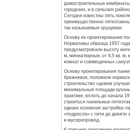
домостроительные комбинаты (
городских, и в сельских райо
Сегодня известны пять покол
преимущественно пятиэтажны
так называемые хрущевки.
Основу их проектирования по
Нормативы образца 1957 года
предусматривали высоту жило
м, миниатюрные, от 4,5 кв. м,
комнат и совмещенных санузл
Основу проектирования панел
брежневок, положили нормат
строительство «домов улучше
минимальные площади кухонь у
практике, вплоть до начала 1
строиться панельные пятиэта
однако основная застройка го
«подросла» с пяти до девяти 
и мусоропровод.
К третьему поколению крупно