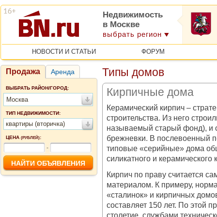
Недвижимость
в Москве
выбрать регион
НОВОСТИ И СТАТЬИ
ФОРУМ
Типы домов
Продажа
Аренда
ВЫБРАТЬ РАЙОН/ГОРОД:
Кирпичные дома
Москва
Керамический кирпич – страте
ТИП НЕДВИЖИМОСТИ:
строительства. Из него строи
квартиры (вторичка)
называемый старый фонд), и 
брежневки. В послевоенный п
ЦЕНА
:
(РУБЛЕЙ)
типовые «серийные» дома об
-
силикатного и керамического 
Кирпич по праву считается с
материалом. К примеру, норм
«сталинок» и кирпичных домо
составляет 150 лет. По этой
столетие, службами техническ