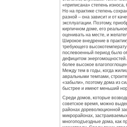
«приписана» степень износа,
Но на практике степень сохра
разной – она зависит и от кач
эксплуатации. Поэтому, приоб
кирпичном доме, его реально
оценивать на месте, и желате
Широкое внедрение в практик
требующего высокотемператур
послевоенный период было о
дефицитом энергомощностей. 
более высокое влагопоглощени
Между тем в годы, когда жили
авральными темпами, строите
«забыли», поэтому дома из с
быстрее и имеют меньший но
Среди домов, которые возвод
советское время, можно выдел
районах дореволюционной зас
микрорайонах, застраиваемых
многоподъездные дома, как п