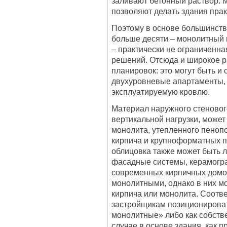
заливают бетонный раствор. 
позволяют делать здания прак
Поэтому в основе большинств
больше десяти – монолитный 
– практически не ограниченн
решений. Отсюда и широкое 
планировок: это могут быть и с
двухуровневые апартаменты, 
эксплуатируемую кровлю.
Материал наружного стеновог
вертикальной нагрузки, может
монолита, утепленного пеноп
кирпича и крупноформатных 
облицовка также может быть 
фасадные системы, керамогр
современных кирпичных домов
монолитными, однако в них м
кирпича или монолита. Соотве
застройщикам позиционироват
монолитные» либо как собств
случае в основе здания, как 