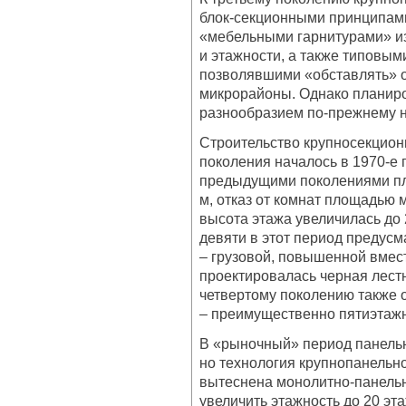
блок-секционными принципами
«мебельными гарнитурами» и
и этажности, а также типовым
позволявшими «обставлять» 
микрорайоны. Однако планиро
разнообразием по-прежнему н
Строительство крупносекцион
поколения началось в 1970-е
предыдущими поколениями пла
м, отказ от комнат площадью 
высота этажа увеличилась до 
девяти в этот период предусм
– грузовой, повышенной вмест
проектировалась черная лестн
четвертому поколению также 
– преимущественно пятиэтаж
В «рыночный» период панельн
но технология крупнопанельн
вытеснена монолитно-панель
увеличить этажность до 20 эт