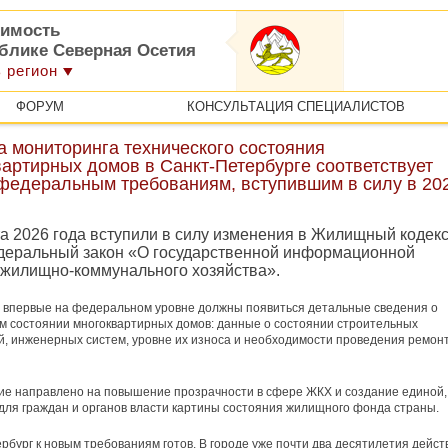
имость
ублике Северная Осетия
 регион
ФОРУМ
КОНСУЛЬТАЦИЯ СПЕЦИАЛИСТОВ
 мониторинга технического состояния
артирных домов в Санкт-Петербурге соответствует
федеральным требованиям, вступившим в силу в 20
та 2026 года вступили в силу изменения в Жилищный кодек
деральный закон «О государственной информационной
 жилищно-коммунального хозяйства».
 впервые на федеральном уровне должны появиться детальные сведения о
м состоянии многоквартирных домов: данные о состоянии строительных
й, инженерных систем, уровне их износа и необходимости проведения ремон
е направлено на повышение прозрачности в сфере ЖКХ и создание единой,
для граждан и органов власти картины состояния жилищного фонда страны.
рбург к новым требованиям готов. В городе уже почти два десятилетия дейст