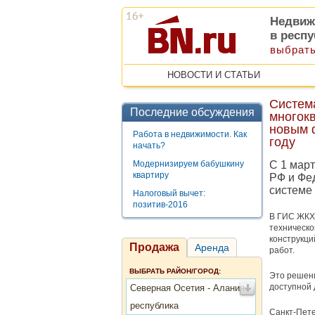
Недвиж
в респ
выбрать
НОВОСТИ И СТАТЬИ
Система
Последние обсуждения
многокв
новым 
Работа в недвижимости. Как
году
начать?
Модернизируем бабушкину
С 1 мар
квартиру
РФ и Фе
системе
Налоговый вычет:
позитив-2016
В ГИС ЖКХ
техническо
конструкци
Продажа
Аренда
работ.
ВЫБРАТЬ РАЙОН/ГОРОД:
Это решени
доступной 
Северная Осетия - Алания
республика
Санкт-Пете