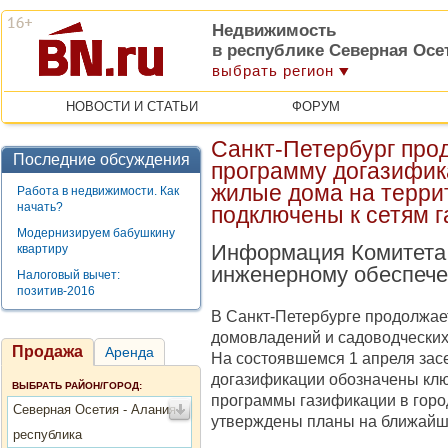
Недвижимость
в республике Северная Осе
выбрать регион
НОВОСТИ И СТАТЬИ
ФОРУМ
Санкт-Петербург пр
Последние обсуждения
программу догазифика
жилые дома на терри
Работа в недвижимости. Как
начать?
подключены к сетям 
Модернизируем бабушкину
Информация Комитета 
квартиру
инженерному обеспеч
Налоговый вычет:
позитив-2016
В Санкт-Петербурге продолжае
домовладений и садоводческих
Продажа
Аренда
На состоявшемся 1 апреля зас
догазификации
обозначены клю
ВЫБРАТЬ РАЙОН/ГОРОД:
программы газификации в горо
Северная Осетия - Алания
утверждены планы на ближайш
республика