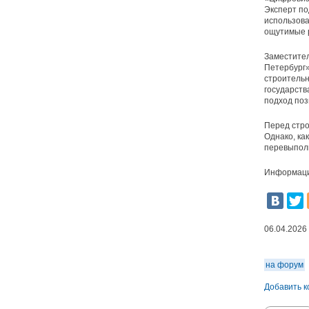
Эксперт по
использова
ощутимые р
Заместител
Петербург»
строительн
государств
подход поз
Перед стро
Однако, ка
перевыпол
Информация
06.04.2026
на форум
Добавить 