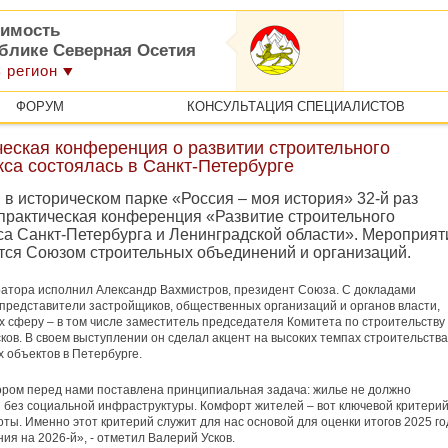
имость
ублике Северная Осетия
 регион
ФОРУМ
КОНСУЛЬТАЦИЯ СПЕЦИАЛИСТОВ
еская конференция о развитии строительного
са состоялась в Санкт-Петербурге
 в историческом парке «Россия – моя история» 32-й раз
практическая конференция «Развитие строительного
са Санкт-Петербурга и Ленинградской области». Мероприят
тся Союзом строительных объединений и организаций.
атора исполнил Александр Вахмистров, президент Союза. С докладами
представители застройщиков, общественных организаций и органов власти,
 сферу – в том числе заместитель председателя Комитета по строительству
ков. В своем выступлении он сделал акцент на высоких темпах строительства
 объектов в Петербурге.
ром перед нами поставлена принципиальная задача: жилье не должно
 без социальной инфраструктуры. Комфорт жителей – вот ключевой критери
ты. Именно этот критерий служит для нас основой для оценки итогов 2025 го
ия на 2026-й», - отметил Валерий Усков.