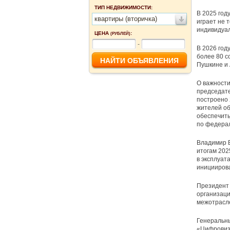
ТИП НЕДВИЖИМОСТИ:
В 2025 год
квартиры (вторичка)
играет не 
индивидуа
ЦЕНА
:
(РУБЛЕЙ)
-
В 2026 год
более 80 с
Пушкине и
О важности
председате
построено 
жителей об
обеспечить
по федерал
Владимир Б
итогам 202
в эксплуат
инициирова
Президент
организаци
межотрасле
Генеральны
«Цифровиза