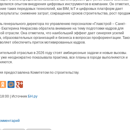
делился опытом внедрения цифровых инструментов в компании. Он отметил,
ние таких передовых технологий, как BIM, IoT и цифровых платформ дает
езультаты: снижение затрат, сокращение сроков строительства, рост продаж
ь генерального директора по управлению персоналом «Главстрой – Санкт-
 Екатерина Некрасова обратила внимание на тему подготовки кадров для
ой отрасли. Она отметила, что наибольший эффект дает синергия усилий
а, образовательных организаций и бизнеса в вопросах профориентации. Тако
воляет обеспечить приток мотивированных кадров.
ительной отраслью в 2026 году стоят амбициозные задачи и новые вызовы.
к уже неоднократно показывала практика, все планы в городе выполняются и
няются.
 предоставлена Комитетом по строительству.
 18:00 | Источник
БН.ру
комментарий