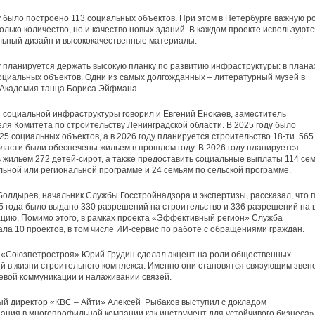
у было построено 113 социальных объектов. При этом в Петербурге важную р
только количество, но и качество новых зданий. В каждом проекте используютс
льный дизайн и высококачественные материалы.
у планируется держать высокую планку по развитию инфраструктуры: в плана
оциальных объектов. Одни из самых долгожданных – литературный музей в
 Академия танца Бориса Эйфмана.
 социальной инфраструктуры говорил и Евгений Енокаев, заместитель
ля Комитета по строительству Ленинградской области. В 2025 году было
25 социальных объектов, а в 2026 году планируется строительство 18-ти. 565
ласти были обеспечены жильем в прошлом году. В 2026 году планируется
 жильем 272 детей-сирот, а также предоставить социальные выплаты 114 се
ьной или региональной программе и 24 семьям по сельской программе.
олдырев, начальник Службы Госстройнадзора и экспертизы, рассказал, что 
5 года было выдано 330 разрешений на строительство и 336 разрешений на 
ацию. Помимо этого, в рамках проекта «Эффективный регион» Служба
ла 10 проектов, в том числе ИИ-сервис по работе с обращениями граждан.
 «Союзпетростроя» Юрий Грудин сделал акцент на роли общественных
й в жизни строительного комплекса. Именно они становятся связующим звен
вой коммуникации и налаживании связей.
й директор «КВС – Айти» Алексей Рыбаков выступил с докладом
ция в многопрофильной компании как инструмент для устойчивого бизнеса»