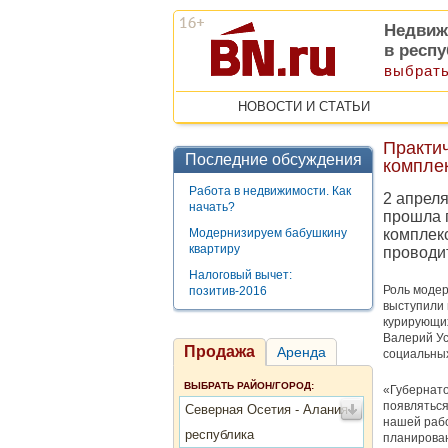
Недвиж
в респ
выбрать
НОВОСТИ И СТАТЬИ
Практич
Последние обсуждения
комплек
Работа в недвижимости. Как
2 апреля
начать?
прошла 
Модернизируем бабушкину
комплек
квартиру
проводи
Налоговый вычет:
Роль модер
позитив-2016
выступили 
курирующих
Валерий Ус
Продажа
Аренда
социальных
ВЫБРАТЬ РАЙОН/ГОРОД:
«Губернато
появляться
Северная Осетия - Алания
нашей рабо
республика
планирован