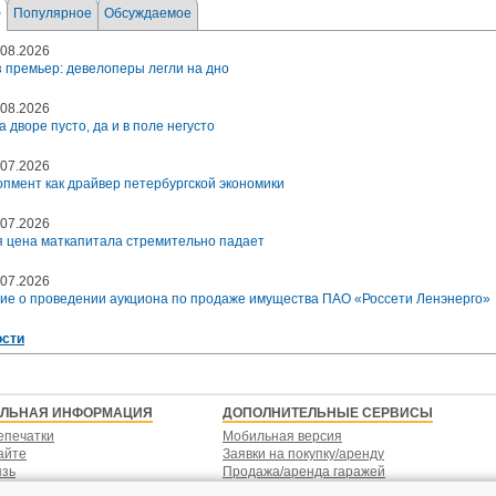
е
Популярное
Обсуждаемое
08.2026
 премьер: девелоперы легли на дно
08.2026
а дворе пусто, да и в поле негусто
07.2026
пмент как драйвер петербургской экономики
07.2026
 цена маткапитала стремительно падает
07.2026
ие о проведении аукциона по продаже имущества ПАО «Россети Ленэнерго»
ости
ЕЛЬНАЯ ИНФОРМАЦИЯ
ДОПОЛНИТЕЛЬНЫЕ СЕРВИСЫ
епечатки
Мобильная версия
айте
Заявки на покупку/аренду
язь
Продажа/аренда гаражей