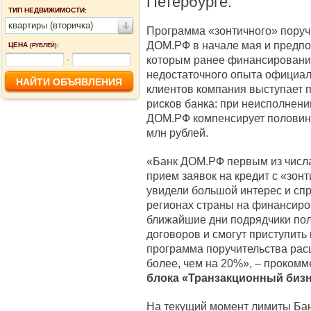
Петербурге.
ТИП НЕДВИЖИМОСТИ:
квартиры (вторичка)
Программа «зонтичного» поруч
ДОМ.РФ в начале мая и предпо
ЦЕНА
:
(РУБЛЕЙ)
которым ранее финансирование
-
недостаточного опыта официаль
клиентов компания выступает п
рисков банка: при неисполнени
ДОМ.РФ компенсирует половину
млн рублей.
«Банк ДОМ.РФ первым из числа
прием заявок на кредит с «зон
увидели большой интерес и спр
регионах страны на финансиро
ближайшие дни подрядчики пол
договоров и смогут приступить
программа поручительства ра
более, чем на 20%», – проком
блока «Транзакционный биз
На текущий момент лимиты Ба