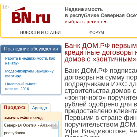
Недвижимость
в республике Северная Осе
выбрать регион
НОВОСТИ И СТАТЬИ
ФОРУМ
Банк ДОМ.РФ первым 
Последние обсуждения
кредитные договоры 
домов с «зонтичным»
Работа в недвижимости. Как
начать?
Банк ДОМ.РФ подписа
Модернизируем бабушкину
договоры на сумму пор
квартиру
подрядчиками ИЖС дл
Налоговый вычет:
позитив-2016
строительства домов 
«зонтичного» поручите
рублей одобрено для в
Продажа
Аренда
предоставлено клиент
Первыми в стране фин
ВЫБРАТЬ РАЙОН/ГОРОД:
поручительством ДОМ.
Северная Осетия - Алания
Уфе, Владивостоке, Че
республика