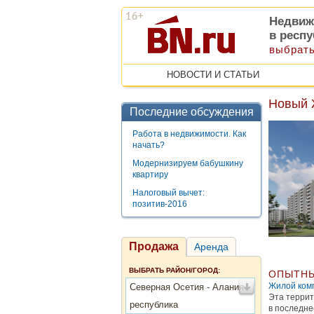
Недвиж
в респ
выбрать
НОВОСТИ И СТАТЬИ
Новый 
Последние обсуждения
Работа в недвижимости. Как
начать?
Модернизируем бабушкину
квартиру
Налоговый вычет:
позитив-2016
Продажа
Аренда
ВЫБРАТЬ РАЙОН/ГОРОД:
ОПЫТНЫ
Жилой ком
Северная Осетия - Алания
Эта террит
республика
в последне