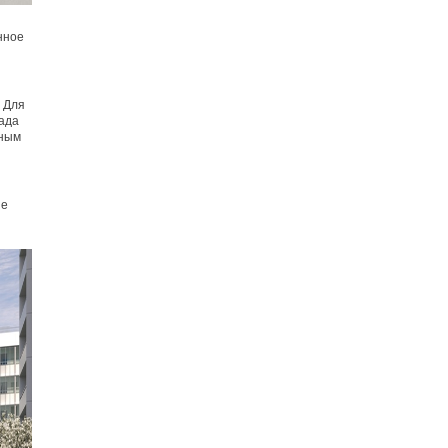
нное
. Для
сада
тным
ие