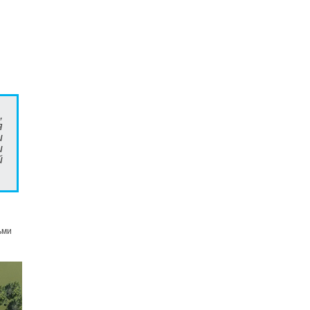
,
я
и
и
й
ьми