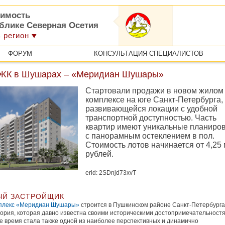
имость
ублике Северная Осетия
 регион
ФОРУМ
КОНСУЛЬТАЦИЯ СПЕЦИАЛИСТОВ
ЖК в Шушарах – «Меридиан Шушары»
Стартовали продажи в новом жилом
комплексе на юге Санкт-Петербурга,
развивающейся локации с удобной
транспортной доступностью. Часть
квартир имеют уникальные планиро
с панорамным остеклением в пол.
Стоимость лотов начинается от 4,25
рублей.
erid: 2SDnjd73xvT
Й ЗАСТРОЙЩИК
плекс «Меридиан Шушары»
строится в Пушкинском районе Санкт-Петербурга
ория, которая давно известна своими историческими достопримечательностя
е время стала также одной из наиболее перспективных и динамично