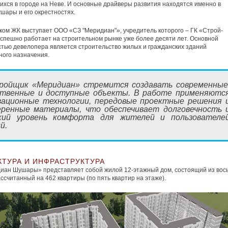
хся в городе на Неве. И основные драйверы развития находятся именно в
шары и его окрестностях.
ом ЖК выступает ООО «СЗ "Меридиан"», учредитель которого – ГК «Строй-
успешно работает на строительном рынке уже более десяти лет. Основной
тью девелопера является строительство жилых и гражданских зданий
ого назначения.
ройщик «Меридиан» стремится создавать современные
ственные и доступные объекты. В работе применяютс
вационные технологии, передовые проектные решения 
еренные материалы, что обеспечивает долговечность 
кий уровень комфорта для жителей и пользователе
й.
КТУРА И ИНФРАСТРУКТУРА
иан Шушары» представляет собой жилой 12‑этажный дом, состоящий из вос
ассчитанный на 462 квартиры (по пять квартир на этаже).