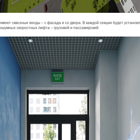
меют сквозные входы – с фасада и со двора. В каждой секции будет установ
ошумных скоростных лифта – грузовой и пассажирский.