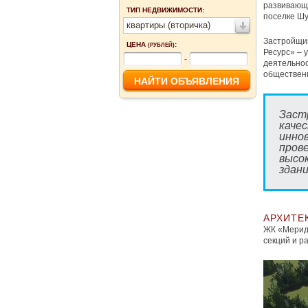
развивающи
ТИП НЕДВИЖИМОСТИ:
поселке Шу
квартиры (вторичка)
Застройщик
ЦЕНА
:
(РУБЛЕЙ)
Ресурс» – 
-
деятельнос
общественн
Заст
каче
инно
пров
высо
здани
АРХИТЕ
ЖК «Мерид
секций и р