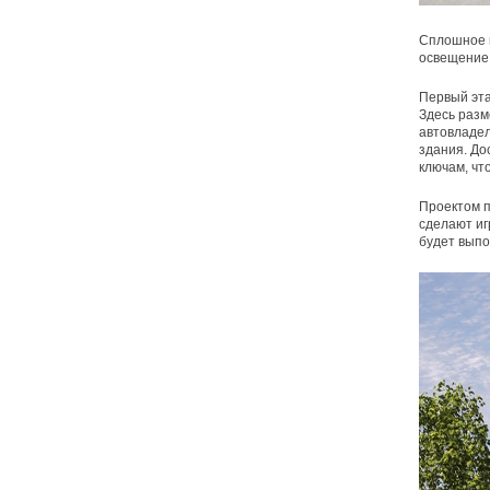
Сплошное в
освещение 
Первый эта
Здесь разм
автовладел
здания. До
ключам, чт
Проектом п
сделают и
будет выпо