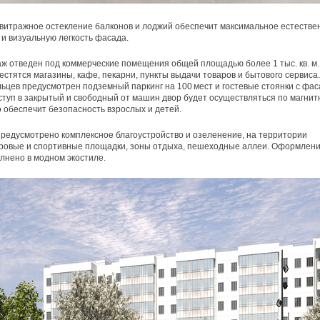
итражное остекление балконов и лоджий обеспечит максимальное естестве
и визуальную легкость фасада.
ж отведен под коммерческие помещения общей площадью более 1 тыс. кв. м.
естятся магазины, кафе, пекарни, пункты выдачи товаров и бытового сервиса
ьцев предусмотрен подземный паркинг на 100 мест и гостевые стоянки с фа
ступ в закрытый и свободный от машин двор будет осуществляться по магни
о обеспечит безопасность взрослых и детей.
редусмотрено комплексное благоустройство и озеленение, на территории
гровые и спортивные площадки, зоны отдыха, пешеходные аллеи. Оформлен
лнено в модном экостиле.