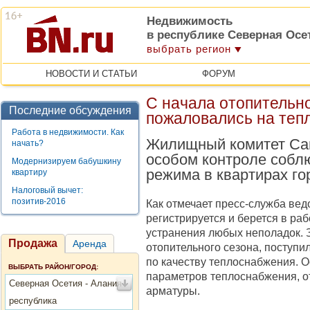
Недвижимость
в республике Северная Осе
выбрать регион
НОВОСТИ И СТАТЬИ
ФОРУМ
С начала отопительн
Последние обсуждения
пожаловались на теп
Работа в недвижимости. Как
Жилищный комитет Сан
начать?
особом контроле собл
Модернизируем бабушкину
режима в квартирах го
квартиру
Налоговый вычет:
позитив-2016
Как отмечает пресс-служба ве
регистрируется и берется в ра
устранения любых неполадок. 
Продажа
Аренда
отопительного сезона, поступ
по качеству теплоснабжения. О
ВЫБРАТЬ РАЙОН/ГОРОД:
параметров теплоснабжения, от
Северная Осетия - Алания
арматуры.
республика